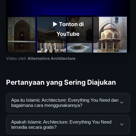
▶ Tonton di
YouTube
Video oleh
Alternative Architecture
Pertanyaan yang Sering Diajukan
Apa itu Islamic Architecture: Everything You Need dan
bagaimana cara menggunakannya?
Islamic Architecture: Everything You Need adalah
Apakah Islamic Architecture: Everything You Need
layanan digital yang dirancang untuk membantu
tersedia secara gratis?
pengguna mendapatkan informasi lengkap dan