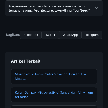
terpercaya. Anda dapat menggunakannya dengan
Ya, Islamic Architecture: Everything You Need dapat
Bagaimana cara mendapatkan informasi terbaru
mengunjungi situs resmi dan mengikuti panduan yang
diakses secara gratis oleh semua pengguna. Tidak ada
tentang Islamic Architecture: Everything You Need?
tersedia.
biaya tersembunyi atau langganan yang diperlukan
untuk menggunakan layanan dasar yang disediakan.
Untuk mendapatkan informasi terbaru tentang Islamic
Architecture: Everything You Need, Anda bisa
mengunjungi halaman resmi kami secara berkala. Kami
Bagikan:
Facebook
Twitter
WhatsApp
Telegram
selalu memperbarui konten dengan informasi terkini dan
terpercaya.
Artikel Terkait
Mikroplastik dalam Rantai Makanan: Dari Laut ke
Meja …
Kajian Dampak Mikroplastik di Sungai dan Air Minum
terhadap …