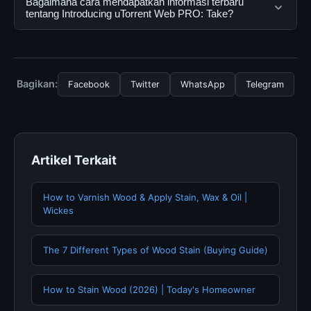
Bagaimana cara mendapatkan informasi terbaru
resmi dan mengikuti panduan yang tersedia.
secara gratis oleh semua pengguna. Tidak ada biaya
tentang Introducing uTorrent Web PRO: Take?
tersembunyi atau langganan yang diperlukan untuk
menggunakan layanan dasar yang disediakan.
Untuk mendapatkan informasi terbaru tentang
Introducing uTorrent Web PRO: Take, Anda bisa
mengunjungi halaman resmi kami secara berkala. Kami
Bagikan:
Facebook
Twitter
WhatsApp
Telegram
selalu memperbarui konten dengan informasi terkini dan
terpercaya.
Artikel Terkait
How to Varnish Wood & Apply Stain, Wax & Oil |
Wickes
The 7 Different Types of Wood Stain (Buying Guide)
How to Stain Wood (2026) | Today's Homeowner