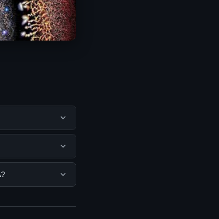
u pengguna
mengunjungi situs
Tidak ada biaya
A?
isediakan.
sa mengunjungi
erkini dan