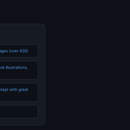
ages (over 630)
k Illustrations,
step) with great