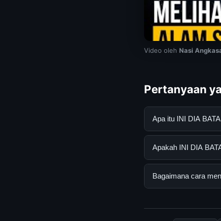
Video oleh
Nasi Angkas
Pertanyaan ya
Apa itu INI DIA B
INI DIA BATAS ALAM
Apakah INI DIA BAT
mendapatkan inform
resmi dan mengikuti
Ya, INI DIA BATAS A
Bagaimana cara men
tersembunyi atau la
Untuk mendapatkan 
halaman resmi kami 