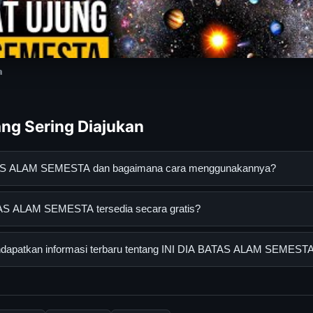
a
ng Sering Diajukan
ATAS ALAM SEMESTA dan bagaimana cara menggunakannya?
 SEMESTA adalah layanan digital yang dirancang untuk membant
AS ALAM SEMESTA tersedia secara gratis?
asi lengkap dan terpercaya. Anda dapat menggunakannya dengan 
 panduan yang tersedia.
LAM SEMESTA dapat diakses secara gratis oleh semua pengguna. 
dapatkan informasi terbaru tentang INI DIA BATAS ALAM SEMEST
ngganan yang diperlukan untuk menggunakan layanan dasar yang d
informasi terbaru tentang INI DIA BATAS ALAM SEMESTA, Anda bi
secara berkala. Kami selalu memperbarui konten dengan informasi t