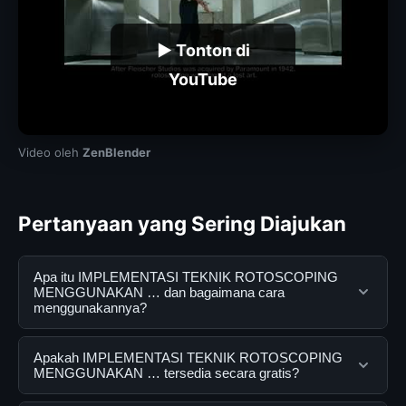
▶ Tonton di
YouTube
Video oleh
ZenBlender
Pertanyaan yang Sering Diajukan
Apa itu IMPLEMENTASI TEKNIK ROTOSCOPING
MENGGUNAKAN … dan bagaimana cara
menggunakannya?
IMPLEMENTASI TEKNIK ROTOSCOPING
Apakah IMPLEMENTASI TEKNIK ROTOSCOPING
MENGGUNAKAN … adalah layanan digital yang
MENGGUNAKAN … tersedia secara gratis?
dirancang untuk membantu pengguna mendapatkan