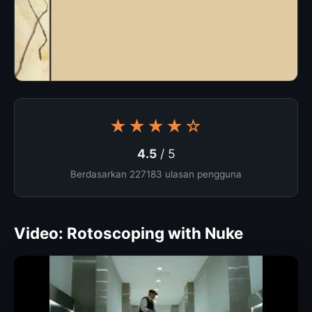
★★★★☆
4.5
/ 5
Berdasarkan 227183 ulasan pengguna
Video: Rotoscoping with Nuke