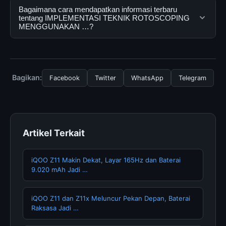
informasi lengkap dan terpercaya. Anda dapat
Ya, IMPLEMENTASI TEKNIK ROTOSCOPING
Bagaimana cara mendapatkan informasi terbaru
menggunakannya dengan mengunjungi situs resmi dan
MENGGUNAKAN … dapat diakses secara gratis oleh
tentang IMPLEMENTASI TEKNIK ROTOSCOPING
MENGGUNAKAN …?
mengikuti panduan yang tersedia.
semua pengguna. Tidak ada biaya tersembunyi atau
langganan yang diperlukan untuk menggunakan layanan
Untuk mendapatkan informasi terbaru tentang
dasar yang disediakan.
IMPLEMENTASI TEKNIK ROTOSCOPING
MENGGUNAKAN …, Anda bisa mengunjungi halaman
Bagikan:
Facebook
Twitter
WhatsApp
Telegram
resmi kami secara berkala. Kami selalu memperbarui
konten dengan informasi terkini dan terpercaya.
Artikel Terkait
iQOO Z11 Makin Dekat, Layar 165Hz dan Baterai
9.020 mAh Jadi …
iQOO Z11 dan Z11x Meluncur Pekan Depan, Baterai
Raksasa Jadi …