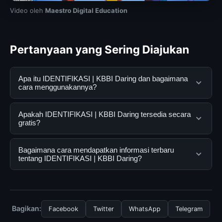
Video oleh
Maestro Digital Education
Pertanyaan yang Sering Diajukan
Apa itu IDENTIFIKASI | KBBI Daring dan bagaimana
cara menggunakannya?
IDENTIFIKASI | KBBI Daring adalah layanan digital yang
Apakah IDENTIFIKASI | KBBI Daring tersedia secara
dirancang untuk membantu pengguna mendapatkan
gratis?
informasi lengkap dan terpercaya. Anda dapat
menggunakannya dengan mengunjungi situs resmi dan
Ya, IDENTIFIKASI | KBBI Daring dapat diakses secara
Bagaimana cara mendapatkan informasi terbaru
mengikuti panduan yang tersedia.
gratis oleh semua pengguna. Tidak ada biaya
tentang IDENTIFIKASI | KBBI Daring?
tersembunyi atau langganan yang diperlukan untuk
menggunakan layanan dasar yang disediakan.
Untuk mendapatkan informasi terbaru tentang
IDENTIFIKASI | KBBI Daring, Anda bisa mengunjungi
halaman resmi kami secara berkala. Kami selalu
Bagikan:
Facebook
Twitter
WhatsApp
Telegram
memperbarui konten dengan informasi terkini dan