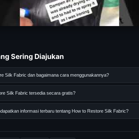
ng Sering Diajukan
ore Silk Fabric dan bagaimana cara menggunakannya?
 Fabric adalah layanan digital yang dirancang untuk membantu p
e Silk Fabric tersedia secara gratis?
an terpercaya. Anda dapat menggunakannya dengan mengunjungi s
ang tersedia.
ilk Fabric dapat diakses secara gratis oleh semua pengguna. Tida
patkan informasi terbaru tentang How to Restore Silk Fabric?
ngganan yang diperlukan untuk menggunakan layanan dasar yang d
nformasi terbaru tentang How to Restore Silk Fabric, Anda bisa 
rkala. Kami selalu memperbarui konten dengan informasi terkini da