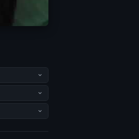
engguna mendapatkan
itus resmi dan
k ada biaya
isediakan.
mengunjungi halaman
n terpercaya.