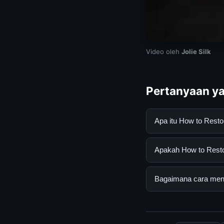
Video oleh
Jolie Silk
Pertanyaan ya
Apa itu How to Rest
How to Restore Silk
Apakah How to Restor
informasi lengkap d
mengikuti panduan y
Ya, How to Restore S
Bagaimana cara menda
tersembunyi atau la
Untuk mendapatkan i
resmi kami secara be