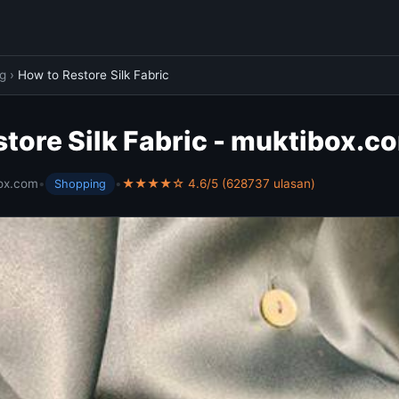
g
›
How to Restore Silk Fabric
tore Silk Fabric - muktibox.c
ox.com
•
•
★★★★☆ 4.6/5 (628737 ulasan)
Shopping