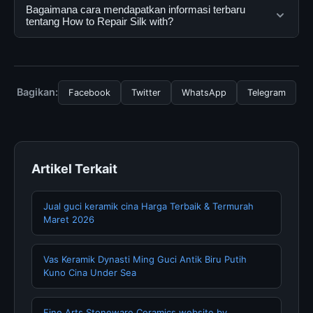
menggunakannya dengan mengunjungi situs resmi dan
Ya, How to Repair Silk with dapat diakses secara gratis
Bagaimana cara mendapatkan informasi terbaru
mengikuti panduan yang tersedia.
oleh semua pengguna. Tidak ada biaya tersembunyi
tentang How to Repair Silk with?
atau langganan yang diperlukan untuk menggunakan
layanan dasar yang disediakan.
Untuk mendapatkan informasi terbaru tentang How to
Repair Silk with, Anda bisa mengunjungi halaman resmi
kami secara berkala. Kami selalu memperbarui konten
Bagikan:
Facebook
Twitter
WhatsApp
Telegram
dengan informasi terkini dan terpercaya.
Artikel Terkait
Jual guci keramik cina Harga Terbaik & Termurah
Maret 2026
Vas Keramik Dynasti Ming Guci Antik Biru Putih
Kuno Cina Under Sea
Fine Arts Stoneware Ceramics website by …