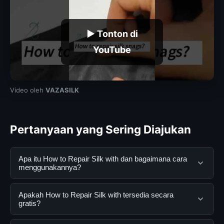
▶ Tonton di
YouTube
Video oleh
VAZASILK
Pertanyaan yang Sering Diajukan
Apa itu How to Repair Silk with dan bagaimana cara
menggunakannya?
How to Repair Silk with adalah layanan digital yang
Apakah How to Repair Silk with tersedia secara
dirancang untuk membantu pengguna mendapatkan
gratis?
informasi lengkap dan terpercaya. Anda dapat