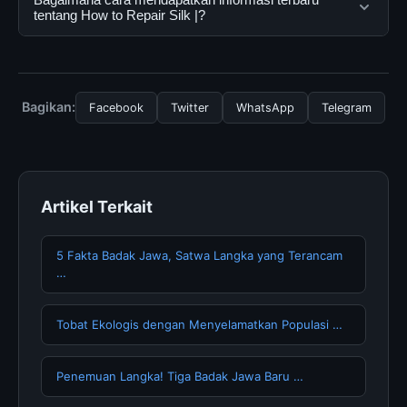
menggunakannya dengan mengunjungi situs resmi dan
oleh semua pengguna. Tidak ada biaya tersembunyi
tentang How to Repair Silk |?
mengikuti panduan yang tersedia.
atau langganan yang diperlukan untuk menggunakan
layanan dasar yang disediakan.
Untuk mendapatkan informasi terbaru tentang How to
Repair Silk |, Anda bisa mengunjungi halaman resmi
kami secara berkala. Kami selalu memperbarui konten
Bagikan:
Facebook
Twitter
WhatsApp
Telegram
dengan informasi terkini dan terpercaya.
Artikel Terkait
5 Fakta Badak Jawa, Satwa Langka yang Terancam
…
Tobat Ekologis dengan Menyelamatkan Populasi …
Penemuan Langka! Tiga Badak Jawa Baru …