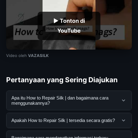
▶ Tonton di
YouTube
Video oleh
VAZASILK
Pertanyaan yang Sering Diajukan
Apa itu How to Repair Silk | dan bagaimana cara
menggunakannya?
How to Repair Silk | adalah layanan digital yang
Apakah How to Repair Silk | tersedia secara gratis?
dirancang untuk membantu pengguna mendapatkan
informasi lengkap dan terpercaya. Anda dapat
Ya, How to Repair Silk | dapat diakses secara gratis
Bagaimana cara mendapatkan informasi terbaru