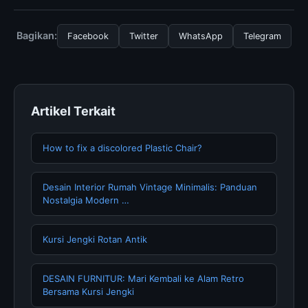
Repair Damaged Silk, Anda bisa mengunjungi halaman
resmi kami secara berkala. Kami selalu memperbarui
Bagikan:
Facebook
Twitter
WhatsApp
Telegram
konten dengan informasi terkini dan terpercaya.
Artikel Terkait
How to fix a discolored Plastic Chair?
Desain Interior Rumah Vintage Minimalis: Panduan
Nostalgia Modern …
Kursi Jengki Rotan Antik
DESAIN FURNITUR: Mari Kembali ke Alam Retro
Bersama Kursi Jengki