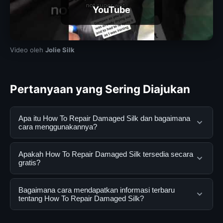
YouTube
Video oleh
Jolie Silk
Pertanyaan yang Sering Diajukan
Apa itu How To Repair Damaged Silk dan bagaimana
cara menggunakannya?
How To Repair Damaged Silk adalah layanan digital
Apakah How To Repair Damaged Silk tersedia secara
yang dirancang untuk membantu pengguna
gratis?
mendapatkan informasi lengkap dan terpercaya. Anda
dapat menggunakannya dengan mengunjungi situs
Ya, How To Repair Damaged Silk dapat diakses secara
Bagaimana cara mendapatkan informasi terbaru
resmi dan mengikuti panduan yang tersedia.
gratis oleh semua pengguna. Tidak ada biaya
tentang How To Repair Damaged Silk?
tersembunyi atau langganan yang diperlukan untuk
menggunakan layanan dasar yang disediakan.
Untuk mendapatkan informasi terbaru tentang How To