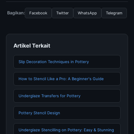
Repair Damaged Silk?, Anda bisa mengunjungi halaman
resmi kami secara berkala. Kami selalu memperbarui
Bagikan:
Facebook
Twitter
WhatsApp
Telegram
konten dengan informasi terkini dan terpercaya.
Artikel Terkait
Slip Decoration Techniques in Pottery
How to Stencil Like a Pro: A Beginner's Guide
Underglaze Transfers for Pottery
Pottery Stencil Design
Underglaze Stencilling on Pottery: Easy & Stunning