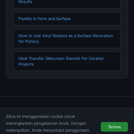
Results
Fluidity in Form and Surface
How to Use Vinyl Stickers as a Surface Decoration
for Pottery
Heat Transfer Silkscreen Stencils For Ceramic
Projects
Tentang Kami
Hubungi Kami
Kebijakan Privasi
Situs ini menggunakan cookie untuk
Syarat & Ketentuan
Disclaimer
meningkatkan pengalaman Anda. Dengan
Terima
melanjutkan, Anda menyetujui penggunaan
© 2026 muktibox.com. All rights reserved.