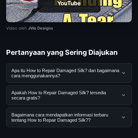
YouTube
Video oleh
JWo Designs
Pertanyaan yang Sering Diajukan
Apa itu How to Repair Damaged Silk? dan bagaimana
cara menggunakannya?
How to Repair Damaged Silk? adalah layanan digital
Apakah How to Repair Damaged Silk? tersedia
yang dirancang untuk membantu pengguna
secara gratis?
mendapatkan informasi lengkap dan terpercaya. Anda
dapat menggunakannya dengan mengunjungi situs
Ya, How to Repair Damaged Silk? dapat diakses secara
Bagaimana cara mendapatkan informasi terbaru
resmi dan mengikuti panduan yang tersedia.
gratis oleh semua pengguna. Tidak ada biaya
tentang How to Repair Damaged Silk??
tersembunyi atau langganan yang diperlukan untuk
menggunakan layanan dasar yang disediakan.
Untuk mendapatkan informasi terbaru tentang How to