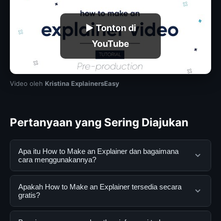
▶ Tonton di
YouTube
Video oleh
Kristina ExplainersEasy
Pertanyaan yang Sering Diajukan
Apa itu How to Make an Explainer dan bagaimana
cara menggunakannya?
How to Make an Explainer adalah layanan digital yang
Apakah How to Make an Explainer tersedia secara
dirancang untuk membantu pengguna mendapatkan
gratis?
informasi lengkap dan terpercaya. Anda dapat
menggunakannya dengan mengunjungi situs resmi dan
Ya, How to Make an Explainer dapat diakses secara