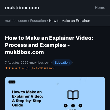
muktibox.com
Home
muktibox.com
›
Education
›
How to Make an Explainer
How to Make an Explainer Video:
Process and Examples -
muktibox.com
7 Agustus 2026
•
muktibox.com
•
Education
•
★★★★☆ 4.6/5 (424720 ulasan)