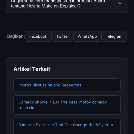
Bagaimana cara mendapatkan informasi terbaru
mengikuti panduan yang tersedia.
gratis oleh semua pengguna. Tidak ada biaya
tentang How to Make an Explainer?
tersembunyi atau langganan yang diperlukan untuk
menggunakan layanan dasar yang disediakan.
Untuk mendapatkan informasi terbaru tentang How to
Make an Explainer, Anda bisa mengunjungi halaman
resmi kami secara berkala. Kami selalu memperbarui
Bagikan:
Facebook
Twitter
WhatsApp
Telegram
konten dengan informasi terkini dan terpercaya.
Artikel Terkait
Improv Discussion and Resources
Comedy shows in LA: The best improv comedy
teams in …
3 Improv Exercises That Can Change the Way Your
…