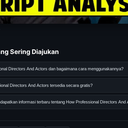
e
ng Sering Diajukan
ional Directors And Actors dan bagaimana cara menggunakannya?
rectors And Actors adalah layanan digital yang dirancang untuk 
nal Directors And Actors tersedia secara gratis?
asi lengkap dan terpercaya. Anda dapat menggunakannya dengan 
 panduan yang tersedia.
l Directors And Actors dapat diakses secara gratis oleh semua pe
apatkan informasi terbaru tentang How Professional Directors And 
tau langganan yang diperlukan untuk menggunakan layanan dasar y
nformasi terbaru tentang How Professional Directors And Actors,
 resmi kami secara berkala. Kami selalu memperbarui konten denga