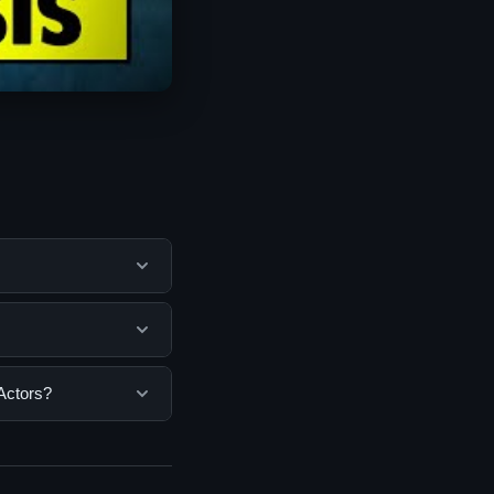
membantu pengguna
mengunjungi situs
ngguna. Tidak ada
Actors?
ang disediakan.
 Anda bisa
n informasi terkini