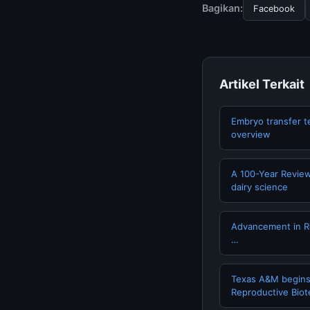
dan terpercaya.
Bagikan:
Facebook
Artikel Terkait
Embryo transfer t
overview
A 100-Year Review
dairy science
Advancement in Re
…
Texas A&M begins
Reproductive Biot