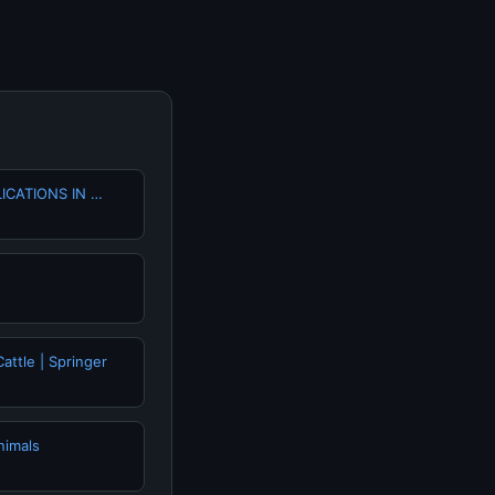
ICATIONS IN …
attle | Springer
nimals