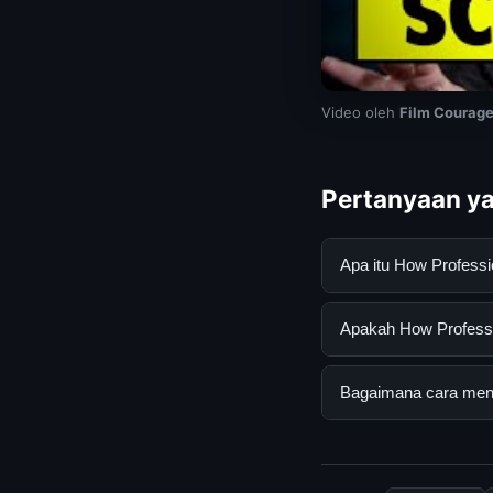
Video oleh
Film Courag
Pertanyaan ya
Apa itu How Profess
How Professional Di
Apakah How Professio
mendapatkan inform
resmi dan mengikuti
Ya, How Professiona
Bagaimana cara mend
biaya tersembunyi a
Untuk mendapatkan i
mengunjungi halaman