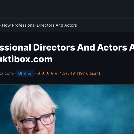
›
How Professional Directors And Actors
ssional Directors And Actors 
muktibox.com
ox.com
•
•
★★★★☆ 4.3/5 (911197 ulasan)
Utilities