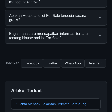
menggunakannya?
House and lot For Sale adalah layanan digital yang
Apakah House and lot For Sale tersedia secara
dirancang untuk membantu pengguna mendapatkan
gratis?
informasi lengkap dan terpercaya. Anda dapat
menggunakannya dengan mengunjungi situs resmi dan
Ya, House and lot For Sale dapat diakses secara gratis
Bagaimana cara mendapatkan informasi terbaru
mengikuti panduan yang tersedia.
oleh semua pengguna. Tidak ada biaya tersembunyi
tentang House and lot For Sale?
atau langganan yang diperlukan untuk menggunakan
layanan dasar yang disediakan.
Untuk mendapatkan informasi terbaru tentang House
and lot For Sale, Anda bisa mengunjungi halaman resmi
kami secara berkala. Kami selalu memperbarui konten
Bagikan:
Facebook
Twitter
WhatsApp
Telegram
dengan informasi terkini dan terpercaya.
Artikel Terkait
6 Fakta Menarik Bekantan, Primata Berhidung …