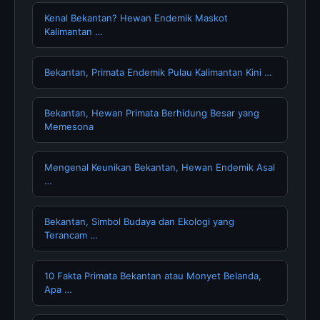
Kenal Bekantan? Hewan Endemik Maskot
Kalimantan …
Bekantan, Primata Endemik Pulau Kalimantan Kini …
Bekantan, Hewan Primata Berhidung Besar yang
Memesona
Mengenal Keunikan Bekantan, Hewan Endemik Asal
…
Bekantan, Simbol Budaya dan Ekologi yang
Terancam …
10 Fakta Primata Bekantan atau Monyet Belanda,
Apa …