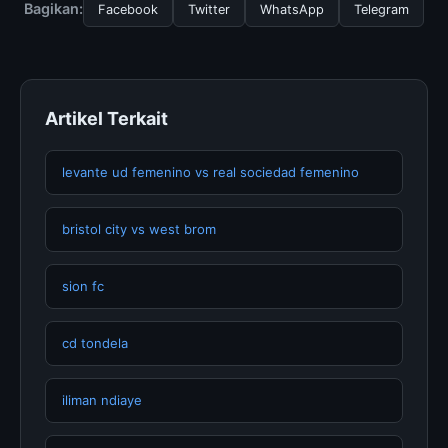
halaman resmi kami secara berkala. Kami selalu
Bagikan:
Facebook
Twitter
WhatsApp
Telegram
memperbarui konten dengan informasi terkini dan
terpercaya.
Artikel Terkait
levante ud femenino vs real sociedad femenino
bristol city vs west brom
sion fc
cd tondela
iliman ndiaye