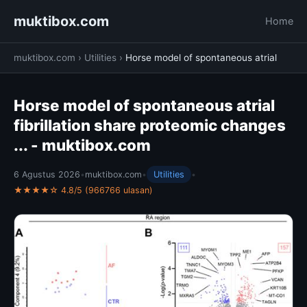
muktibox.com
Home
muktibox.com
›
Utilities
›
Horse model of spontaneous atrial
Horse model of spontaneous atrial
fibrillation share proteomic changes
... - muktibox.com
6 Agustus 2026
•
muktibox.com
•
Utilities
•
★★★★☆ 4.8/5 (966766 ulasan)