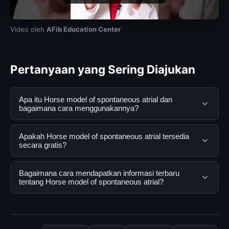
Video oleh
AFib Education Center
Pertanyaan yang Sering Diajukan
Apa itu Horse model of spontaneous atrial dan
bagaimana cara menggunakannya?
Horse model of spontaneous atrial adalah layanan
Apakah Horse model of spontaneous atrial tersedia
digital yang dirancang untuk membantu pengguna
secara gratis?
mendapatkan informasi lengkap dan terpercaya. Anda
dapat menggunakannya dengan mengunjungi situs
Ya, Horse model of spontaneous atrial dapat diakses
Bagaimana cara mendapatkan informasi terbaru
resmi dan mengikuti panduan yang tersedia.
secara gratis oleh semua pengguna. Tidak ada biaya
tentang Horse model of spontaneous atrial?
tersembunyi atau langganan yang diperlukan untuk
menggunakan layanan dasar yang disediakan.
Untuk mendapatkan informasi terbaru tentang Horse
model of spontaneous atrial, Anda bisa mengunjungi