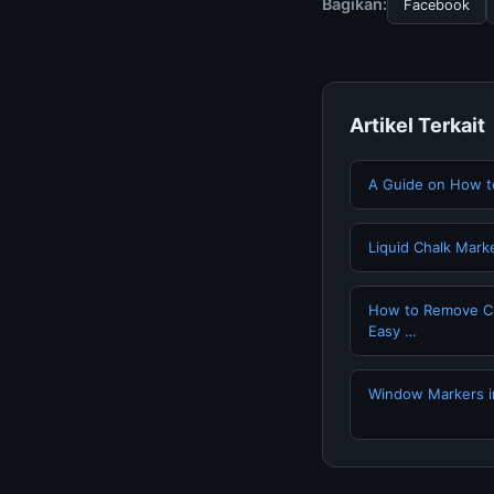
Bagikan:
Facebook
Artikel Terkait
A Guide on How t
Liquid Chalk Mark
How to Remove Ch
Easy …
Window Markers i