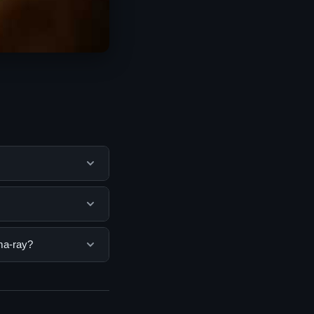
 membantu pengguna
mengunjungi situs
engguna. Tidak ada
ma-ray?
ang disediakan.
 Anda bisa
n informasi terkini