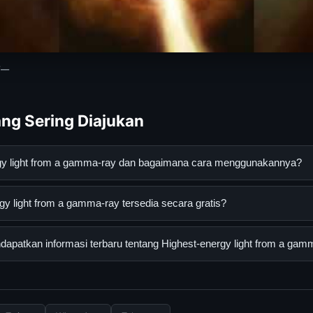
__
ng Sering Diajukan
rgy light from a gamma-ray dan bagaimana cara menggunakannya?
t from a gamma-ray adalah layanan digital yang dirancang untuk
y light from a gamma-ray tersedia secara gratis?
asi lengkap dan terpercaya. Anda dapat menggunakannya dengan 
 panduan yang tersedia.
light from a gamma-ray dapat diakses secara gratis oleh semua p
apatkan informasi terbaru tentang Highest-energy light from a gam
tau langganan yang diperlukan untuk menggunakan layanan dasar y
nformasi terbaru tentang Highest-energy light from a gamma-ray,
 resmi kami secara berkala. Kami selalu memperbarui konten denga