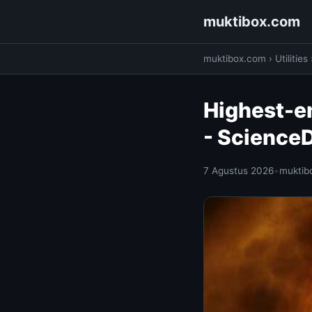
muktibox.com
muktibox.com
›
Utilities
Highest-en
- Science
7 Agustus 2026
•
muktib