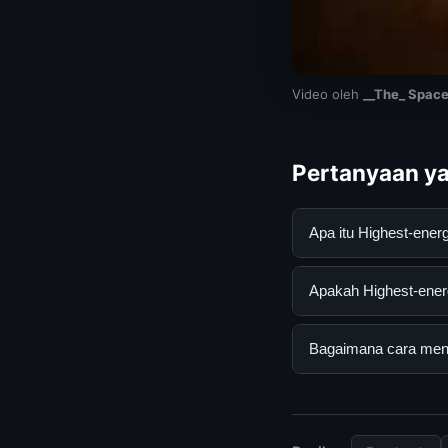
Video oleh
__The_ Space
Pertanyaan ya
Apa itu Highest-ene
Highest-energy ligh
Apakah Highest-energ
mendapatkan inform
resmi dan mengikuti
Ya, Highest-energy 
Bagaimana cara mend
biaya tersembunyi a
Untuk mendapatkan i
mengunjungi halaman
dan terpercaya.