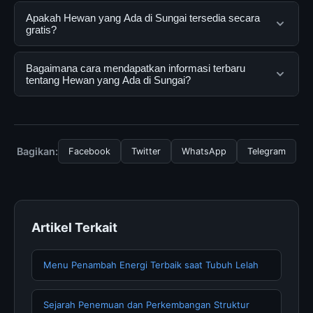
Hewan yang Ada di Sungai adalah layanan digital yang
Apakah Hewan yang Ada di Sungai tersedia secara
dirancang untuk membantu pengguna mendapatkan
gratis?
informasi lengkap dan terpercaya. Anda dapat
menggunakannya dengan mengunjungi situs resmi dan
Ya, Hewan yang Ada di Sungai dapat diakses secara
Bagaimana cara mendapatkan informasi terbaru
mengikuti panduan yang tersedia.
gratis oleh semua pengguna. Tidak ada biaya
tentang Hewan yang Ada di Sungai?
tersembunyi atau langganan yang diperlukan untuk
menggunakan layanan dasar yang disediakan.
Untuk mendapatkan informasi terbaru tentang Hewan
yang Ada di Sungai, Anda bisa mengunjungi halaman
resmi kami secara berkala. Kami selalu memperbarui
Bagikan:
Facebook
Twitter
WhatsApp
Telegram
konten dengan informasi terkini dan terpercaya.
Artikel Terkait
Menu Penambah Energi Terbaik saat Tubuh Lelah
Sejarah Penemuan dan Perkembangan Struktur