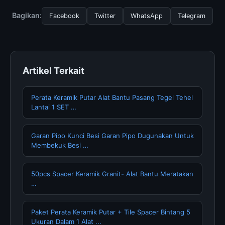
Hemoglobin Function In Carbon Dioxide, Anda bisa
mengunjungi halaman resmi kami secara berkala. Kami
Bagikan:
Facebook
Twitter
WhatsApp
Telegram
selalu memperbarui konten dengan informasi terkini dan
terpercaya.
Artikel Terkait
Perata Keramik Putar Alat Bantu Pasang Tegel Tehel
Lantai 1 SET …
Garan Pipo Kunci Besi Garan Pipo Dugunakan Untuk
Membekuk Besi …
50pcs Spacer Keramik Granit- Alat Bantu Meratakan
…
Paket Perata Keramik Putar + Tile Spacer Bintang 5
Ukuran Dalam 1 Alat ...