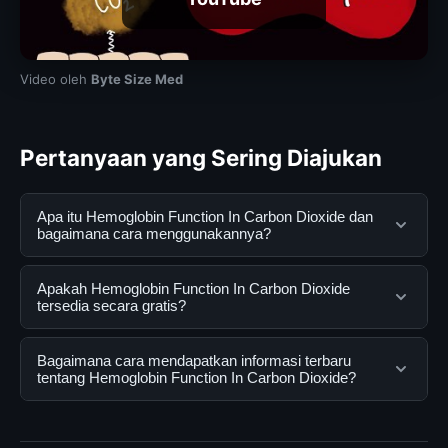
Video oleh
Byte Size Med
Pertanyaan yang Sering Diajukan
Apa itu Hemoglobin Function In Carbon Dioxide dan
bagaimana cara menggunakannya?
Hemoglobin Function In Carbon Dioxide adalah layanan
Apakah Hemoglobin Function In Carbon Dioxide
digital yang dirancang untuk membantu pengguna
tersedia secara gratis?
mendapatkan informasi lengkap dan terpercaya. Anda
dapat menggunakannya dengan mengunjungi situs
Ya, Hemoglobin Function In Carbon Dioxide dapat
Bagaimana cara mendapatkan informasi terbaru
resmi dan mengikuti panduan yang tersedia.
diakses secara gratis oleh semua pengguna. Tidak ada
tentang Hemoglobin Function In Carbon Dioxide?
biaya tersembunyi atau langganan yang diperlukan
untuk menggunakan layanan dasar yang disediakan.
Untuk mendapatkan informasi terbaru tentang