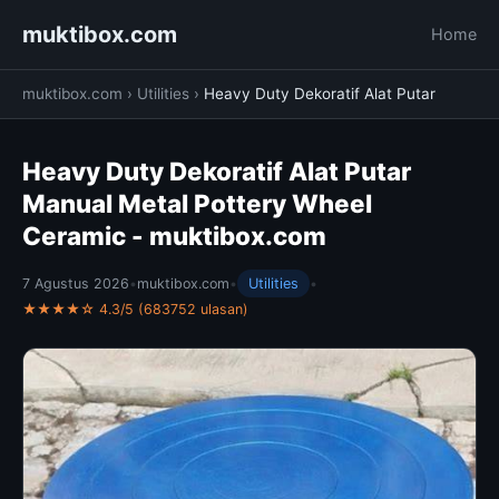
muktibox.com
Home
muktibox.com
›
Utilities
›
Heavy Duty Dekoratif Alat Putar
Heavy Duty Dekoratif Alat Putar
Manual Metal Pottery Wheel
Ceramic - muktibox.com
7 Agustus 2026
•
muktibox.com
•
Utilities
•
★★★★☆ 4.3/5 (683752 ulasan)