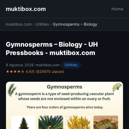
muktibox.com
Home
muktibox.com
›
Utilities
›
Gymnosperms – Biology
Gymnosperms – Biology - UH
Pressbooks - muktibox.com
9 Agustus 2026
•
muktibox.com
•
Utilities
•
★★★★☆ 4.9/5 (826970 ulasan)