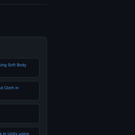
erkini dan
sing Soft Body
d Cloth in
 in Unity using