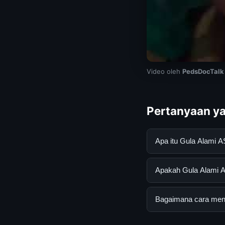
Video oleh
PedsDocTalk
Pertanyaan ya
Apa itu Gula Alami 
Gula Alami ASI Teta
Apakah Gula Alami AS
mendapatkan inform
resmi dan mengikuti
Ya, Gula Alami ASI 
Bagaimana cara mend
tersembunyi atau la
Untuk mendapatkan i