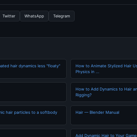
secara berkala. Kami selalu memperbarui konten dengan informasi t
Twitter
WhatsApp
Telegram
ted hair dynamics less "floaty"
How to Animate Stylized Hair U
Physics in ...
s
How to Add Dynamics to Hair an
Rigging?
c hair particles to a softbody
Hair — Blender Manual
Add Dynamic Hair to Your Games