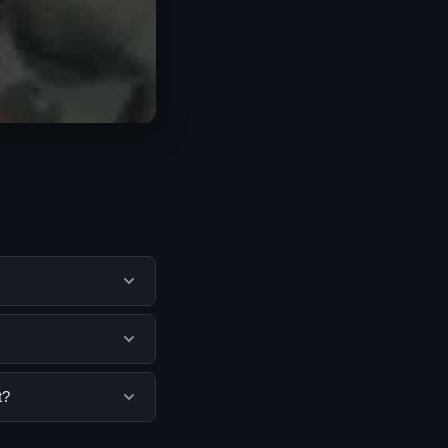
tu pengguna
mengunjungi situs
. Tidak ada biaya
t?
isediakan.
bisa mengunjungi