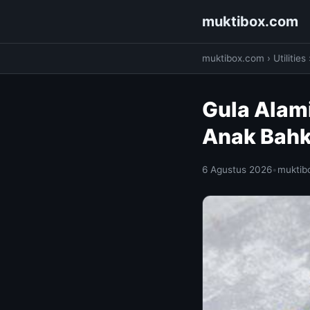
muktibox.com
muktibox.com
›
Utilities
Gula Alami
Anak Bahk
6 Agustus 2026
•
muktib