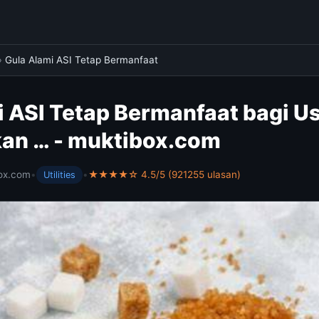
›
Gula Alami ASI Tetap Bermanfaat
 ASI Tetap Bermanfaat bagi U
an … - muktibox.com
ox.com
•
•
★★★★☆ 4.5/5 (921255 ulasan)
Utilities