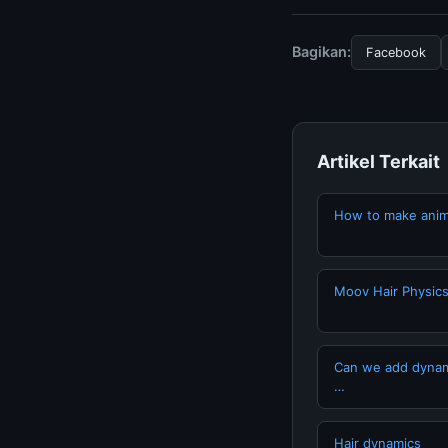
halaman resmi kami 
terpercaya.
Bagikan:
Facebook
Artikel Terkait
How to make anima
Moov Hair Physic
Can we add dynami
…
Hair dynamics