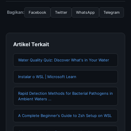
dated decor to DIY, Anda bisa mengunjungi halaman
resmi kami secara berkala. Kami selalu memperbarui
Bagikan:
Facebook
Twitter
WhatsApp
Telegram
konten dengan informasi terkini dan terpercaya.
Artikel Terkait
Water Quality Quiz: Discover What's in Your Water
Instalar o WSL | Microsoft Learn
Rapid Detection Methods for Bacterial Pathogens in
Ambient Waters …
A Complete Beginner's Guide to Zsh Setup on WSL