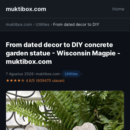
muktibox.com
Home
muktibox.com
›
Utilities
›
From dated decor to DIY
From dated decor to DIY concrete
garden statue - Wisconsin Magpie -
muktibox.com
7 Agustus 2026
•
muktibox.com
•
Utilities
•
★★★★☆ 4.6/5 (609470 ulasan)