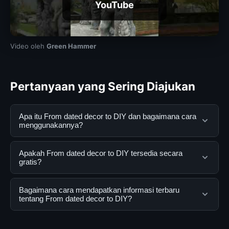
YouTube
Video oleh
Green Hammer
Pertanyaan yang Sering Diajukan
Apa itu From dated decor to DIY dan bagaimana cara
menggunakannya?
From dated decor to DIY adalah layanan digital yang
Apakah From dated decor to DIY tersedia secara
dirancang untuk membantu pengguna mendapatkan
gratis?
informasi lengkap dan terpercaya. Anda dapat
menggunakannya dengan mengunjungi situs resmi dan
Ya, From dated decor to DIY dapat diakses secara
Bagaimana cara mendapatkan informasi terbaru
mengikuti panduan yang tersedia.
gratis oleh semua pengguna. Tidak ada biaya
tentang From dated decor to DIY?
tersembunyi atau langganan yang diperlukan untuk
menggunakan layanan dasar yang disediakan.
Untuk mendapatkan informasi terbaru tentang From