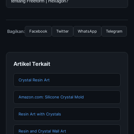
oleh semua pengguna. Tidak ada biaya tersembunyi
tentang Freeform | Hexagon?
mengikuti panduan yang tersedia.
atau langganan yang diperlukan untuk menggunakan
layanan dasar yang disediakan.
Untuk mendapatkan informasi terbaru tentang Freeform
| Hexagon, Anda bisa mengunjungi halaman resmi kami
secara berkala. Kami selalu memperbarui konten
Bagikan:
Facebook
Twitter
WhatsApp
Telegram
dengan informasi terkini dan terpercaya.
Artikel Terkait
Crystal Resin Art
Amazon.com: Silicone Crystal Mold
Resin Art with Crystals
Resin and Crystal Wall Art