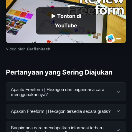
▶ Tonton di
YouTube
Video oleh
Grafishitech
Pertanyaan yang Sering Diajukan
Apa itu Freeform | Hexagon dan bagaimana cara
menggunakannya?
Freeform | Hexagon adalah layanan digital yang
Apakah Freeform | Hexagon tersedia secara gratis?
dirancang untuk membantu pengguna mendapatkan
informasi lengkap dan terpercaya. Anda dapat
Ya, Freeform | Hexagon dapat diakses secara gratis
Bagaimana cara mendapatkan informasi terbaru
menggunakannya dengan mengunjungi situs resmi dan