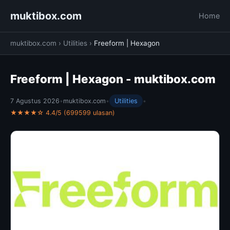
muktibox.com
Home
muktibox.com
›
Utilities
›
Freeform | Hexagon
Freeform | Hexagon - muktibox.com
7 Agustus 2026
•
muktibox.com
•
Utilities
•
★★★★☆ 4.4/5 (699599 ulasan)