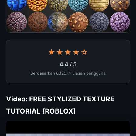
★★★★☆
4.4
/ 5
Berdasarkan 832574 ulasan pengguna
Video: FREE STYLIZED TEXTURE
TUTORIAL (ROBLOX)