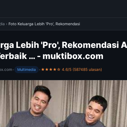
dia
›
Foto Keluarga Lebih 'Pro', Rekomendasi
rga Lebih 'Pro', Rekomendasi A
Terbaik … - muktibox.com
ox.com
•
•
★★★★☆ 4.6/5 (587485 ulasan)
Multimedia