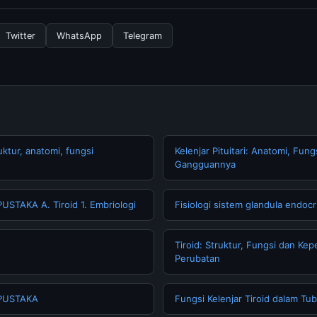
 resmi kami secara berkala. Kami selalu memperbarui konten denga
Twitter
WhatsApp
Telegram
ruktur, anatomi, fungsi
Kelenjar Pituitari: Anatomi, Fung
Gangguannya
USTAKA A. Tiroid 1. Embriologi
Fisiologi sistem glandula endocr
Tiroid: Struktur, Fungsi dan Ke
Perubatan
 PUSTAKA
Fungsi Kelenjar Tiroid dalam Tu