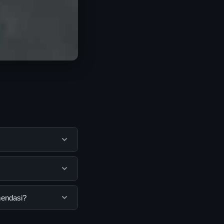
membantu pengguna
mengunjungi situs
ngguna. Tidak ada
mendasi?
ang disediakan.
 Anda bisa