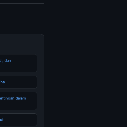
n informasi terkini
si, dan
ina
pentingan dalam
buh