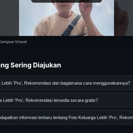
 Kampus Visual
ng Sering Diajukan
ga Lebih 'Pro', Rekomendasi dan bagaimana cara menggunakannya?
 'Pro', Rekomendasi adalah layanan digital yang dirancang untuk 
 Lebih 'Pro', Rekomendasi tersedia secara gratis?
asi lengkap dan terpercaya. Anda dapat menggunakannya dengan 
 panduan yang tersedia.
ebih 'Pro', Rekomendasi dapat diakses secara gratis oleh semua pe
apatkan informasi terbaru tentang Foto Keluarga Lebih 'Pro', Reko
tau langganan yang diperlukan untuk menggunakan layanan dasar y
nformasi terbaru tentang Foto Keluarga Lebih 'Pro', Rekomendasi,