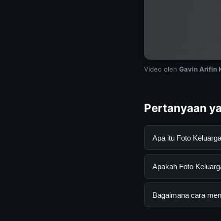
Video oleh
Gavin Arifin
Pertanyaan ya
Apa itu Foto Keluar
Foto Keluarga Lebih
Apakah Foto Keluarga
mendapatkan inform
resmi dan mengikuti
Ya, Foto Keluarga L
Bagaimana cara mend
biaya tersembunyi a
Untuk mendapatkan i