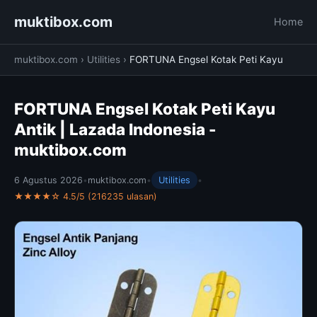
muktibox.com
Home
muktibox.com
›
Utilities
›
FORTUNA Engsel Kotak Peti Kayu
FORTUNA Engsel Kotak Peti Kayu
Antik | Lazada Indonesia -
muktibox.com
6 Agustus 2026
•
muktibox.com
•
Utilities
•
★★★★☆ 4.5/5 (216235 ulasan)