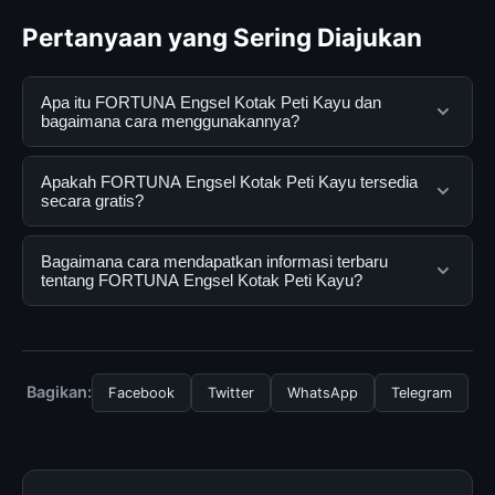
Pertanyaan yang Sering Diajukan
Apa itu FORTUNA Engsel Kotak Peti Kayu dan
bagaimana cara menggunakannya?
FORTUNA Engsel Kotak Peti Kayu adalah layanan digital
Apakah FORTUNA Engsel Kotak Peti Kayu tersedia
yang dirancang untuk membantu pengguna
secara gratis?
mendapatkan informasi lengkap dan terpercaya. Anda
dapat menggunakannya dengan mengunjungi situs
Ya, FORTUNA Engsel Kotak Peti Kayu dapat diakses
Bagaimana cara mendapatkan informasi terbaru
resmi dan mengikuti panduan yang tersedia.
secara gratis oleh semua pengguna. Tidak ada biaya
tentang FORTUNA Engsel Kotak Peti Kayu?
tersembunyi atau langganan yang diperlukan untuk
menggunakan layanan dasar yang disediakan.
Untuk mendapatkan informasi terbaru tentang
FORTUNA Engsel Kotak Peti Kayu, Anda bisa
mengunjungi halaman resmi kami secara berkala. Kami
Bagikan:
Facebook
Twitter
WhatsApp
Telegram
selalu memperbarui konten dengan informasi terkini dan
terpercaya.