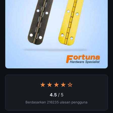
★★★★☆
4.5
/ 5
Berdasarkan 216235 ulasan pengguna