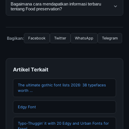
Ya, Food preservation dapat diakses secara gratis oleh
Bagaimana cara mendapatkan informasi terbaru
menggunakannya dengan mengunjungi situs resmi dan
semua pengguna. Tidak ada biaya tersembunyi atau
tentang Food preservation?
mengikuti panduan yang tersedia.
langganan yang diperlukan untuk menggunakan layanan
dasar yang disediakan.
Untuk mendapatkan informasi terbaru tentang Food
preservation, Anda bisa mengunjungi halaman resmi
kami secara berkala. Kami selalu memperbarui konten
Bagikan:
Facebook
Twitter
WhatsApp
Telegram
dengan informasi terkini dan terpercaya.
Artikel Terkait
The ultimate gothic font lists 2026: 38 typefaces
worth …
Edgy Font
Typo-Thuggin’ it with 20 Edgy and Urban Fonts for
Free!