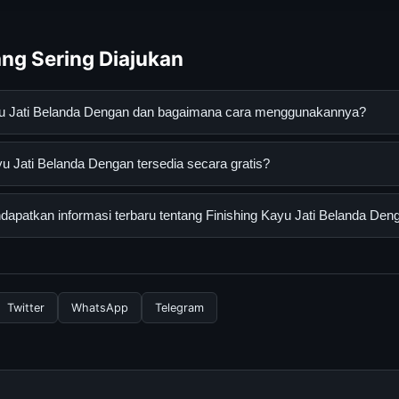
ng Sering Diajukan
ayu Jati Belanda Dengan dan bagaimana cara menggunakannya?
 Belanda Dengan adalah layanan digital yang dirancang untuk mem
u Jati Belanda Dengan tersedia secara gratis?
asi lengkap dan terpercaya. Anda dapat menggunakannya dengan 
 panduan yang tersedia.
Jati Belanda Dengan dapat diakses secara gratis oleh semua penggu
apatkan informasi terbaru tentang Finishing Kayu Jati Belanda Den
ngganan yang diperlukan untuk menggunakan layanan dasar yang d
nformasi terbaru tentang Finishing Kayu Jati Belanda Dengan, And
secara berkala. Kami selalu memperbarui konten dengan informasi t
Twitter
WhatsApp
Telegram