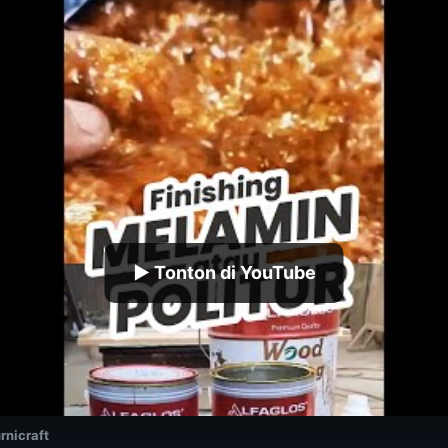
▶ Tonton di YouTube
rnicraft