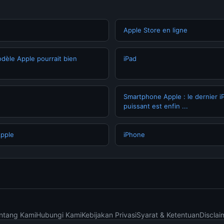
Apple Store en ligne
odèle Apple pourrait bien
iPad
Smartphone Apple : le dernier i
puissant est enfin ...
Apple
iPhone
ntang Kami
Hubungi Kami
Kebijakan Privasi
Syarat & Ketentuan
Disclai