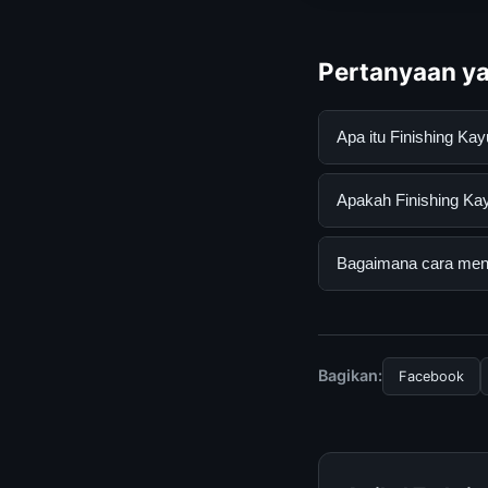
Pertanyaan ya
Apa itu Finishing K
Finishing Kayu Jati
Apakah Finishing Kay
mendapatkan inform
resmi dan mengikuti
Ya, Finishing Kayu 
Bagaimana cara mend
tersembunyi atau la
Untuk mendapatkan i
halaman resmi kami 
terpercaya.
Bagikan:
Facebook