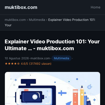
muktibox.com
Home
muktibox.com
›
Multimedia
›
Explainer Video Production 101:
Your
Explainer Video Production 101: Your
Ultimate … - muktibox.com
10 Agustus 2026
•
muktibox.com
•
Multimedia
•
★★★★☆ 4.6/5 (317492 ulasan)