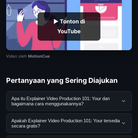
▶ Tonton di
YouTube
Video oleh
MotionCue
Pertanyaan yang Sering Diajukan
Apa itu Explainer Video Production 101: Your dan
bagaimana cara menggunakannya?
Explainer Video Production 101: Your adalah layanan
Apakah Explainer Video Production 101: Your tersedia
digital yang dirancang untuk membantu pengguna
secara gratis?
mendapatkan informasi lengkap dan terpercaya. Anda