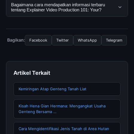
dapat menggunakannya dengan mengunjungi situs
Ya, Explainer Video Production 101: Your dapat diakses
Bagaimana cara mendapatkan informasi terbaru
resmi dan mengikuti panduan yang tersedia.
secara gratis oleh semua pengguna. Tidak ada biaya
tentang Explainer Video Production 101: Your?
tersembunyi atau langganan yang diperlukan untuk
menggunakan layanan dasar yang disediakan.
Untuk mendapatkan informasi terbaru tentang Explainer
Video Production 101: Your, Anda bisa mengunjungi
halaman resmi kami secara berkala. Kami selalu
Bagikan:
Facebook
Twitter
WhatsApp
Telegram
memperbarui konten dengan informasi terkini dan
terpercaya.
Artikel Terkait
Kemiringan Atap Genteng Tanah Liat
Kisah Hena Gian Hermana: Mengangkat Usaha
Genteng Bersama …
Cara Mengidentifikasi Jenis Tanah di Area Hutan