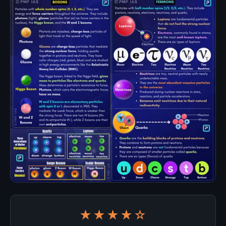
★★★★☆