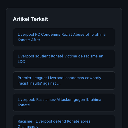
Artikel Terkait
Liverpool FC Condemns Racist Abuse of Ibrahima
Konaté After …
Liverpool soutient Konaté victime de racisme en
LDC
Premier League: Liverpool condemns cowardly
'racist insults' against ...
Liverpool: Rassismus-Attacken gegen Ibrahima
Konaté
Racisme : Liverpool défend Konaté après
Galatasaray