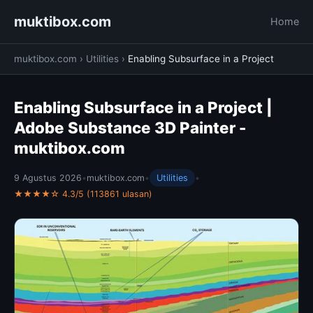
muktibox.com
Home
muktibox.com
›
Utilities
›
Enabling Subsurface in a Project
Enabling Subsurface in a Project |
Adobe Substance 3D Painter -
muktibox.com
9 Agustus 2026
•
muktibox.com
•
Utilities
•
★★★★☆ 4.3/5 (113861 ulasan)