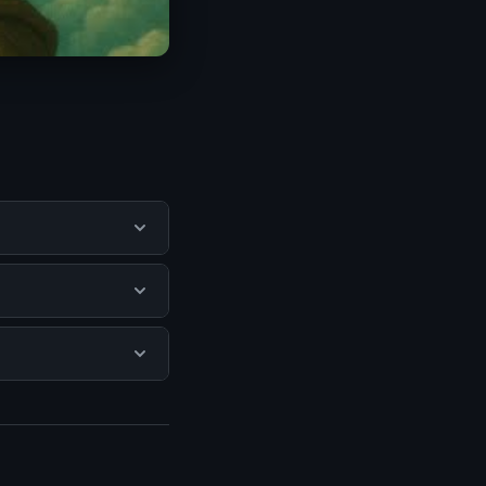
mendapatkan
itus resmi dan
aya tersembunyi atau
gi halaman resmi
ercaya.