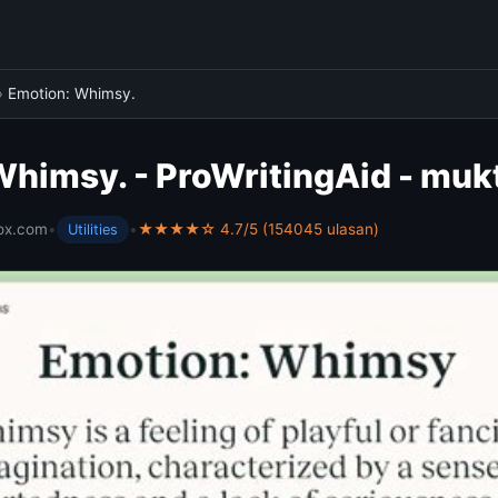
›
Emotion: Whimsy.
Whimsy. - ProWritingAid - mu
ox.com
•
•
★★★★☆ 4.7/5 (154045 ulasan)
Utilities