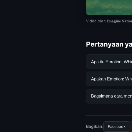
Video oleh
𝐈𝐦𝐚𝐠𝐢𝐧𝐞 𝐍𝐚𝐭𝐢𝐨
Pertanyaan ya
Apa itu Emotion: W
Emotion: Whimsy. a
Apakah Emotion: Whim
informasi lengkap d
mengikuti panduan y
Ya, Emotion: Whimsy
Bagaimana cara mend
langganan yang dipe
Untuk mendapatkan i
kami secara berkala.
Bagikan:
Facebook