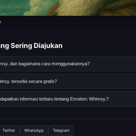

ng Sering Diajukan
himsy. dan bagaimana cara menggunakannya?
dalah layanan digital yang dirancang untuk membantu pengguna 
sy. tersedia secara gratis?
an terpercaya. Anda dapat menggunakannya dengan mengunjungi s
ang tersedia.
. dapat diakses secara gratis oleh semua pengguna. Tidak ada bi
apatkan informasi terbaru tentang Emotion: Whimsy.?
rlukan untuk menggunakan layanan dasar yang disediakan.
nformasi terbaru tentang Emotion: Whimsy., Anda bisa mengunjun
 Kami selalu memperbarui konten dengan informasi terkini dan terp
Twitter
WhatsApp
Telegram