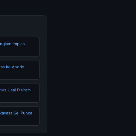
angkan implan
ras ke Andrie
unus Usai Disiram
kayasa Sel Punca