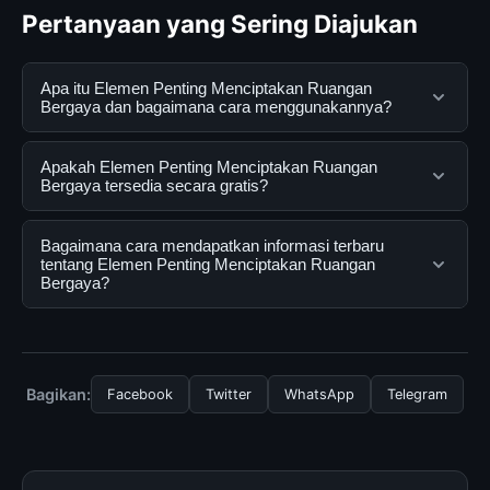
Pertanyaan yang Sering Diajukan
Apa itu Elemen Penting Menciptakan Ruangan
Bergaya dan bagaimana cara menggunakannya?
Elemen Penting Menciptakan Ruangan Bergaya adalah
Apakah Elemen Penting Menciptakan Ruangan
layanan digital yang dirancang untuk membantu
Bergaya tersedia secara gratis?
pengguna mendapatkan informasi lengkap dan
terpercaya. Anda dapat menggunakannya dengan
Ya, Elemen Penting Menciptakan Ruangan Bergaya
Bagaimana cara mendapatkan informasi terbaru
mengunjungi situs resmi dan mengikuti panduan yang
dapat diakses secara gratis oleh semua pengguna.
tentang Elemen Penting Menciptakan Ruangan
Bergaya?
tersedia.
Tidak ada biaya tersembunyi atau langganan yang
diperlukan untuk menggunakan layanan dasar yang
Untuk mendapatkan informasi terbaru tentang Elemen
disediakan.
Penting Menciptakan Ruangan Bergaya, Anda bisa
mengunjungi halaman resmi kami secara berkala. Kami
Bagikan:
Facebook
Twitter
WhatsApp
Telegram
selalu memperbarui konten dengan informasi terkini dan
terpercaya.