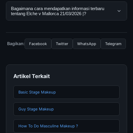
dapat menggunakannya dengan mengunjungi situs
Ya, Elche v Mallorca 21/03/2026 | dapat diakses
Bagaimana cara mendapatkan informasi terbaru
resmi dan mengikuti panduan yang tersedia.
secara gratis oleh semua pengguna. Tidak ada biaya
tentang Elche v Mallorca 21/03/2026 |?
tersembunyi atau langganan yang diperlukan untuk
menggunakan layanan dasar yang disediakan.
Untuk mendapatkan informasi terbaru tentang Elche v
Mallorca 21/03/2026 |, Anda bisa mengunjungi
halaman resmi kami secara berkala. Kami selalu
Bagikan:
Facebook
Twitter
WhatsApp
Telegram
memperbarui konten dengan informasi terkini dan
terpercaya.
Artikel Terkait
Basic Stage Makeup
Guy Stage Makeup
How To Do Masculine Makeup ?