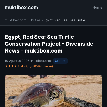
muktibox.com
Home
muktibox.com
›
Utilities
›
Egypt, Red Sea: Sea Turtle
Egypt, Red Sea: Sea Turtle
Conservation Project - Diveinside
News - muktibox.com
10 Agustus 2026
•
muktibox.com
•
Utilities
•
★★★★☆ 4.4/5 (778594 ulasan)