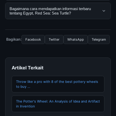
informasi lengkap dan terpercaya. Anda dapat
menggunakannya dengan mengunjungi situs resmi dan
Ya, Egypt, Red Sea: Sea Turtle dapat diakses secara
Bagaimana cara mendapatkan informasi terbaru
mengikuti panduan yang tersedia.
gratis oleh semua pengguna. Tidak ada biaya
tentang Egypt, Red Sea: Sea Turtle?
tersembunyi atau langganan yang diperlukan untuk
menggunakan layanan dasar yang disediakan.
Untuk mendapatkan informasi terbaru tentang Egypt,
Red Sea: Sea Turtle, Anda bisa mengunjungi halaman
resmi kami secara berkala. Kami selalu memperbarui
Bagikan:
Facebook
Twitter
WhatsApp
Telegram
konten dengan informasi terkini dan terpercaya.
Artikel Terkait
Throw like a pro with 8 of the best pottery wheels
to buy …
The Potter's Wheel: An Analysis of Idea and Artifact
in Invention