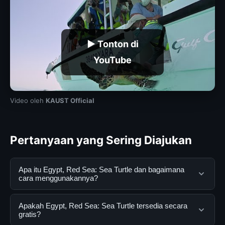
▶ Tonton di
YouTube
Video oleh
KAUST Official
Pertanyaan yang Sering Diajukan
Apa itu Egypt, Red Sea: Sea Turtle dan bagaimana
cara menggunakannya?
Egypt, Red Sea: Sea Turtle adalah layanan digital yang
Apakah Egypt, Red Sea: Sea Turtle tersedia secara
dirancang untuk membantu pengguna mendapatkan
gratis?