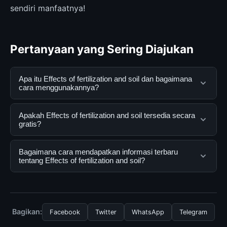
sendiri manfaatnya!
Pertanyaan yang Sering Diajukan
Apa itu Effects of fertilization and soil dan bagaimana
cara menggunakannya?
Effects of fertilization and soil adalah layanan digital
Apakah Effects of fertilization and soil tersedia secara
yang dirancang untuk membantu pengguna
gratis?
mendapatkan informasi lengkap dan terpercaya. Anda
dapat menggunakannya dengan mengunjungi situs
Ya, Effects of fertilization and soil dapat diakses secara
Bagaimana cara mendapatkan informasi terbaru
resmi dan mengikuti panduan yang tersedia.
gratis oleh semua pengguna. Tidak ada biaya
tentang Effects of fertilization and soil?
tersembunyi atau langganan yang diperlukan untuk
menggunakan layanan dasar yang disediakan.
Untuk mendapatkan informasi terbaru tentang Effects
of fertilization and soil, Anda bisa mengunjungi halaman
resmi kami secara berkala. Kami selalu memperbarui
Bagikan:
Facebook
Twitter
WhatsApp
Telegram
konten dengan informasi terkini dan terpercaya.