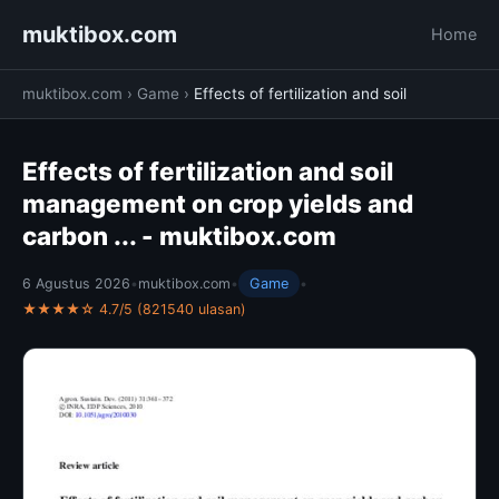
muktibox.com
Home
muktibox.com
›
Game
›
Effects of fertilization and soil
Effects of fertilization and soil
management on crop yields and
carbon ... - muktibox.com
6 Agustus 2026
•
muktibox.com
•
Game
•
★★★★☆ 4.7/5 (821540 ulasan)