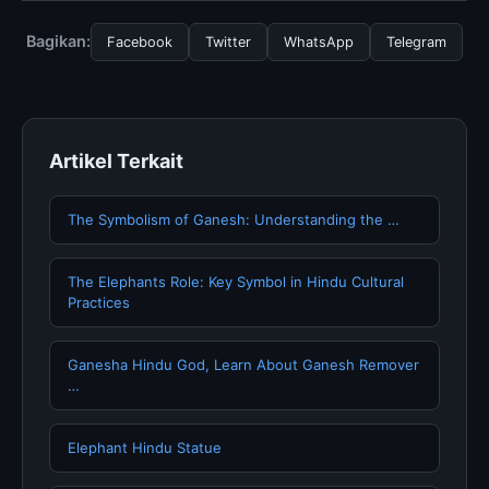
Policies, Anda bisa mengunjungi halaman resmi kami
secara berkala. Kami selalu memperbarui konten
Bagikan:
Facebook
Twitter
WhatsApp
Telegram
dengan informasi terkini dan terpercaya.
Artikel Terkait
The Symbolism of Ganesh: Understanding the …
The Elephants Role: Key Symbol in Hindu Cultural
Practices
Ganesha Hindu God, Learn About Ganesh Remover
…
Elephant Hindu Statue