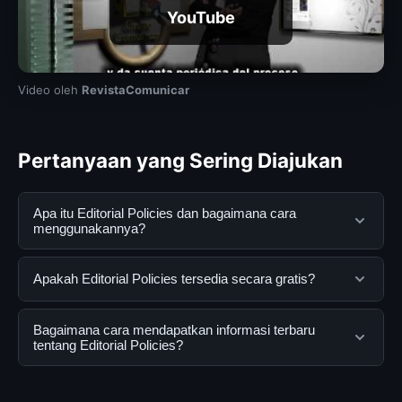
YouTube
Video oleh
RevistaComunicar
Pertanyaan yang Sering Diajukan
Apa itu Editorial Policies dan bagaimana cara
menggunakannya?
Editorial Policies adalah layanan digital yang dirancang
Apakah Editorial Policies tersedia secara gratis?
untuk membantu pengguna mendapatkan informasi
lengkap dan terpercaya. Anda dapat menggunakannya
Ya, Editorial Policies dapat diakses secara gratis oleh
Bagaimana cara mendapatkan informasi terbaru
dengan mengunjungi situs resmi dan mengikuti
semua pengguna. Tidak ada biaya tersembunyi atau
tentang Editorial Policies?
panduan yang tersedia.
langganan yang diperlukan untuk menggunakan layanan
dasar yang disediakan.
Untuk mendapatkan informasi terbaru tentang Editorial