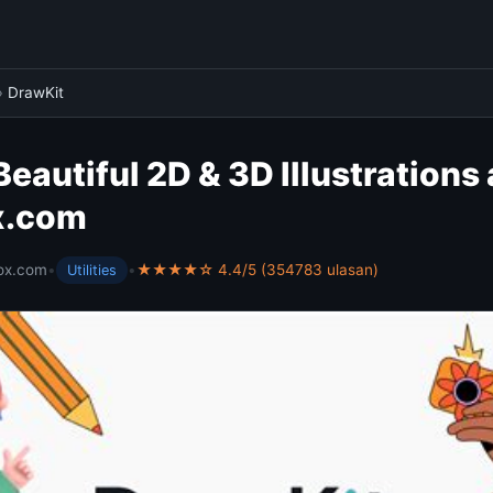
›
DrawKit
Beautiful 2D & 3D Illustrations
x.com
ox.com
•
•
★★★★☆ 4.4/5 (354783 ulasan)
Utilities