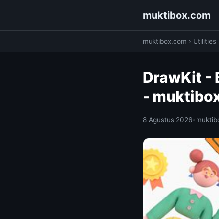
muktibox.com
muktibox.com
›
Utilities
DrawKit - 
- muktibo
8 Agustus 2026
•
muktib