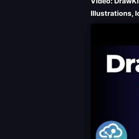
Video: DrawKi
Illustrations,