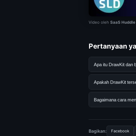
Video oleh
SaaS Huddle
Pertanyaan ya
Apa itu DrawKit da
DrawKit adalah laya
Apakah DrawKit terse
dan terpercaya. An
yang tersedia.
Ya, DrawKit dapat d
Bagaimana cara mend
langganan yang dipe
Untuk mendapatkan i
berkala. Kami selalu
Bagikan:
Facebook