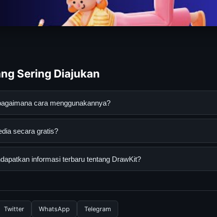
ng Sering Diajukan
n bagaimana cara menggunakannya?
nan digital yang dirancang untuk membantu pengguna mendapatkan
dia secara gratis?
da dapat menggunakannya dengan mengunjungi situs resmi dan me
iakses secara gratis oleh semua pengguna. Tidak ada biaya tersem
apatkan informasi terbaru tentang DrawKit?
rlukan untuk menggunakan layanan dasar yang disediakan.
nformasi terbaru tentang DrawKit, Anda bisa mengunjungi halama
 memperbarui konten dengan informasi terkini dan terpercaya.
Twitter
WhatsApp
Telegram