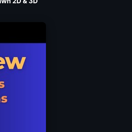
rawn 2D & 3D