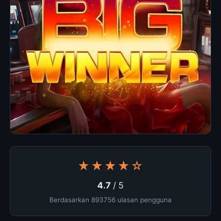
★★★★☆
4.7
/ 5
Berdasarkan 893756 ulasan pengguna