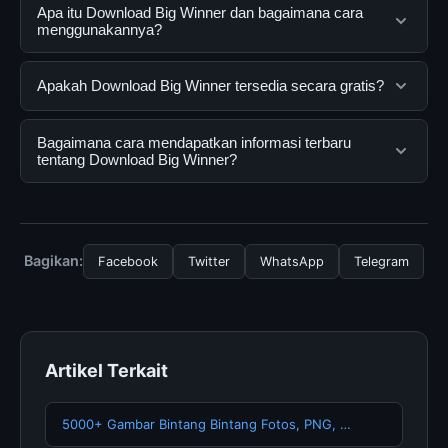
Apa itu Download Big Winner dan bagaimana cara
menggunakannya?
Download Big Winner adalah layanan digital yang
Apakah Download Big Winner tersedia secara gratis?
dirancang untuk membantu pengguna mendapatkan
informasi lengkap dan terpercaya. Anda dapat
Ya, Download Big Winner dapat diakses secara gratis
Bagaimana cara mendapatkan informasi terbaru
menggunakannya dengan mengunjungi situs resmi dan
oleh semua pengguna. Tidak ada biaya tersembunyi
tentang Download Big Winner?
mengikuti panduan yang tersedia.
atau langganan yang diperlukan untuk menggunakan
layanan dasar yang disediakan.
Untuk mendapatkan informasi terbaru tentang
Download Big Winner, Anda bisa mengunjungi halaman
resmi kami secara berkala. Kami selalu memperbarui
Bagikan:
Facebook
Twitter
WhatsApp
Telegram
konten dengan informasi terkini dan terpercaya.
Artikel Terkait
5000+ Gambar Bintang Bintang Fotos, PNG, …