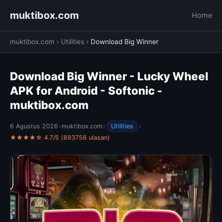
muktibox.com
Home
muktibox.com
›
Utilities
›
Download Big Winner
Download Big Winner - Lucky Wheel
APK for Android - Softonic -
muktibox.com
6 Agustus 2026
•
muktibox.com
•
Utilities
•
★★★★☆ 4.7/5 (893756 ulasan)