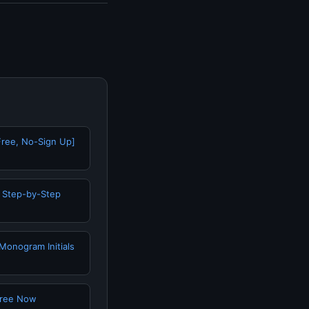
n terpercaya.
ree, No-Sign Up]
| Step-by-Step
 Monogram Initials
Free Now