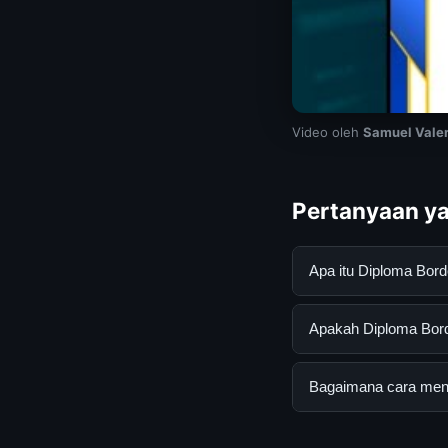
Video oleh
Samuel Valer
Pertanyaan ya
Apa itu Diploma Bor
Diploma Border Desi
Apakah Diploma Borde
informasi lengkap d
mengikuti panduan y
Ya, Diploma Border 
Bagaimana cara mend
atau langganan yang
Untuk mendapatkan i