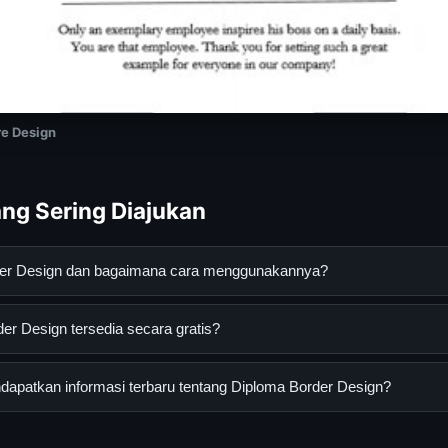
e Design
ng Sering Diajukan
der Design dan bagaimana cara menggunakannya?
gn adalah layanan digital yang dirancang untuk membantu pengg
r Design tersedia secara gratis?
an terpercaya. Anda dapat menggunakannya dengan mengunjungi s
ang tersedia.
Design dapat diakses secara gratis oleh semua pengguna. Tidak a
apatkan informasi terbaru tentang Diploma Border Design?
 diperlukan untuk menggunakan layanan dasar yang disediakan.
nformasi terbaru tentang Diploma Border Design, Anda bisa meng