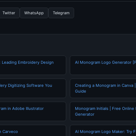
rkala. Kami selalu memperbarui konten dengan informasi terkini da
Twitter
WhatsApp
Telegram
: Leading Embroidery Design
AI Monogram Logo Generator [F
ery Digitizing Software You
Creating a Monogram in Canva 
Guide
am in Adobe Illustrator
Monogram Initials | Free Online
Generator
n Carveco
AI Monogram Logo Maker: Try 