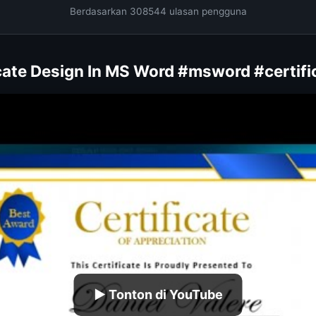
Berdasarkan 308544 ulasan pengguna
icate Design In MS Word #msword #certifi
▶ Tonton di YouTube