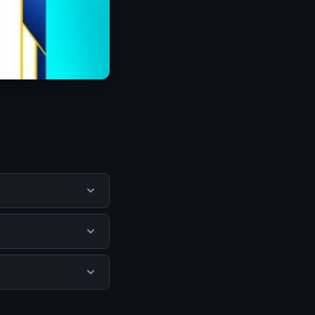
una mendapatkan
itus resmi dan
da biaya tersembunyi
unjungi halaman