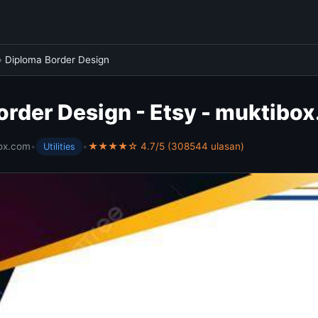
›
Diploma Border Design
order Design - Etsy - muktibo
ox.com
•
•
★★★★☆ 4.7/5 (308544 ulasan)
Utilities