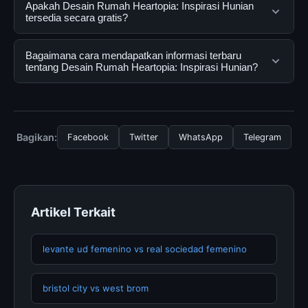
Desain Rumah Heartopia: Inspirasi Hunian adalah
Apakah Desain Rumah Heartopia: Inspirasi Hunian
layanan digital yang dirancang untuk membantu
tersedia secara gratis?
pengguna mendapatkan informasi lengkap dan
terpercaya. Anda dapat menggunakannya dengan
Ya, Desain Rumah Heartopia: Inspirasi Hunian dapat
Bagaimana cara mendapatkan informasi terbaru
mengunjungi situs resmi dan mengikuti panduan yang
diakses secara gratis oleh semua pengguna. Tidak ada
tentang Desain Rumah Heartopia: Inspirasi Hunian?
tersedia.
biaya tersembunyi atau langganan yang diperlukan
untuk menggunakan layanan dasar yang disediakan.
Untuk mendapatkan informasi terbaru tentang Desain
Rumah Heartopia: Inspirasi Hunian, Anda bisa
mengunjungi halaman resmi kami secara berkala. Kami
Bagikan:
Facebook
Twitter
WhatsApp
Telegram
selalu memperbarui konten dengan informasi terkini dan
terpercaya.
Artikel Terkait
levante ud femenino vs real sociedad femenino
bristol city vs west brom