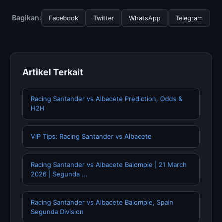
Styrofoam 3D Photo Portfolio, Anda bisa mengunjungi
halaman resmi kami secara berkala. Kami selalu
Bagikan:
Facebook
Twitter
WhatsApp
Telegram
memperbarui konten dengan informasi terkini dan
terpercaya.
Artikel Terkait
Racing Santander vs Albacete Prediction, Odds &
H2H
VIP Tips: Racing Santander vs Albacete
Racing Santander vs Albacete Balompie | 21 March
2026 | Segunda ...
Racing Santander vs Albacete Balompie, Spain
Segunda Division