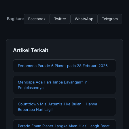
menggunakan layanan dasar yang disediakan.
Untuk mendapatkan informasi terbaru tentang Daily
energy expenditure through the, Anda bisa
mengunjungi halaman resmi kami secara berkala. Kami
Bagikan:
Facebook
Twitter
WhatsApp
Telegram
selalu memperbarui konten dengan informasi terkini dan
terpercaya.
Artikel Terkait
Fenomena Parade 6 Planet pada 28 Februari 2026
Mengapa Ada Hari Tanpa Bayangan? Ini
Penjelasannya
Countdown Misi Artemis II ke Bulan – Hanya
Beberapa Hari Lagi!
Parade Enam Planet Langka Akan Hiasi Langit Barat