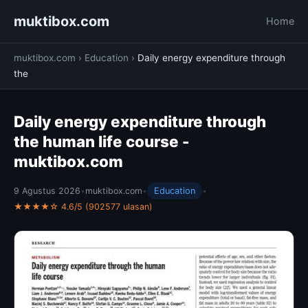
muktibox.com
Home
muktibox.com
›
Education
›
Daily energy expenditure through
the
Daily energy expenditure through
the human life course -
muktibox.com
9 Agustus 2026
•
muktibox.com
•
Education
•
★★★★☆ 4.6/5 (902577 ulasan)