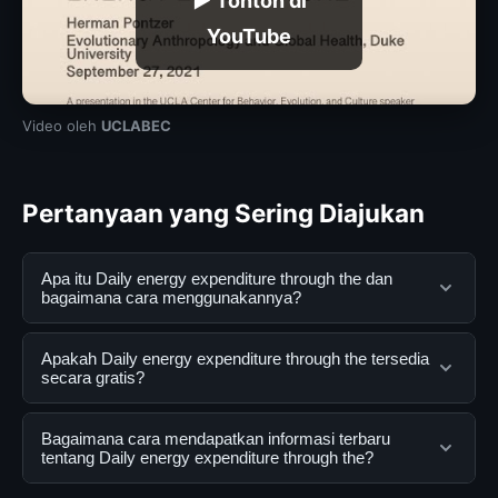
▶ Tonton di
YouTube
Video oleh
UCLABEC
Pertanyaan yang Sering Diajukan
Apa itu Daily energy expenditure through the dan
bagaimana cara menggunakannya?
Daily energy expenditure through the adalah layanan
Apakah Daily energy expenditure through the tersedia
digital yang dirancang untuk membantu pengguna
secara gratis?
mendapatkan informasi lengkap dan terpercaya. Anda
dapat menggunakannya dengan mengunjungi situs
Ya, Daily energy expenditure through the dapat diakses
Bagaimana cara mendapatkan informasi terbaru
resmi dan mengikuti panduan yang tersedia.
secara gratis oleh semua pengguna. Tidak ada biaya
tentang Daily energy expenditure through the?
tersembunyi atau langganan yang diperlukan untuk