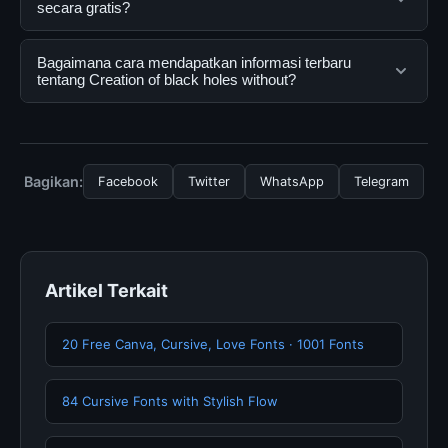
yang dirancang untuk membantu pengguna
secara gratis?
mendapatkan informasi lengkap dan terpercaya. Anda
dapat menggunakannya dengan mengunjungi situs
Ya, Creation of black holes without dapat diakses
Bagaimana cara mendapatkan informasi terbaru
resmi dan mengikuti panduan yang tersedia.
secara gratis oleh semua pengguna. Tidak ada biaya
tentang Creation of black holes without?
tersembunyi atau langganan yang diperlukan untuk
menggunakan layanan dasar yang disediakan.
Untuk mendapatkan informasi terbaru tentang Creation
of black holes without, Anda bisa mengunjungi
halaman resmi kami secara berkala. Kami selalu
Bagikan:
Facebook
Twitter
WhatsApp
Telegram
memperbarui konten dengan informasi terkini dan
terpercaya.
Artikel Terkait
20 Free Canva, Cursive, Love Fonts · 1001 Fonts
84 Cursive Fonts with Stylish Flow