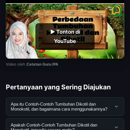
▶ Tonton di
YouTube
Video oleh
Catatan Guru IPA
Pertanyaan yang Sering Diajukan
Apa itu Contoh-Contoh Tumbuhan Dikotil dan
Monokotil, dan bagaimana cara menggunakannya?
Contoh-Contoh Tumbuhan Dikotil dan Monokotil,
Apakah Contoh-Contoh Tumbuhan Dikotil dan
adalah layanan digital yang dirancang untuk membantu
Monokotil, tersedia secara gratis?