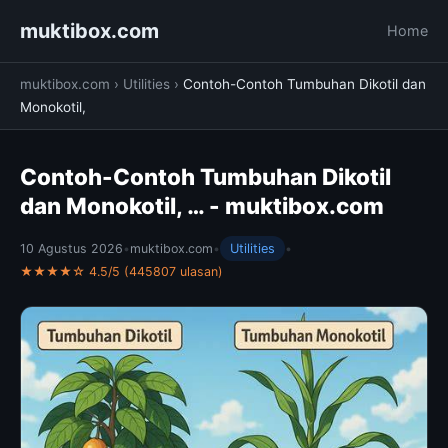
muktibox.com
Home
muktibox.com
›
Utilities
›
Contoh-Contoh Tumbuhan Dikotil dan
Monokotil,
Contoh-Contoh Tumbuhan Dikotil
dan Monokotil, … - muktibox.com
10 Agustus 2026
•
muktibox.com
•
Utilities
•
★★★★☆ 4.5/5 (445807 ulasan)