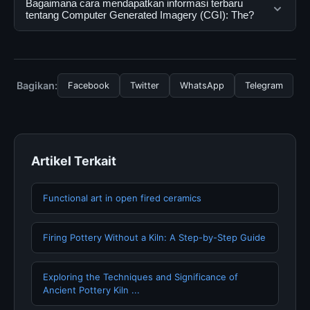
Bagaimana cara mendapatkan informasi terbaru
mengunjungi situs resmi dan mengikuti panduan yang
diakses secara gratis oleh semua pengguna. Tidak ada
tentang Computer Generated Imagery (CGI): The?
tersedia.
biaya tersembunyi atau langganan yang diperlukan
untuk menggunakan layanan dasar yang disediakan.
Untuk mendapatkan informasi terbaru tentang
Computer Generated Imagery (CGI): The, Anda bisa
mengunjungi halaman resmi kami secara berkala. Kami
Bagikan:
Facebook
Twitter
WhatsApp
Telegram
selalu memperbarui konten dengan informasi terkini dan
terpercaya.
Artikel Terkait
Functional art in open fired ceramics
Firing Pottery Without a Kiln: A Step-by-Step Guide
Exploring the Techniques and Significance of
Ancient Pottery Kiln ...