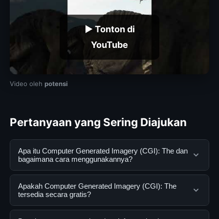
▶ Tonton di
YouTube
Video oleh
potensi
Pertanyaan yang Sering Diajukan
Apa itu Computer Generated Imagery (CGI): The dan
bagaimana cara menggunakannya?
Computer Generated Imagery (CGI): The adalah
Apakah Computer Generated Imagery (CGI): The
layanan digital yang dirancang untuk membantu
tersedia secara gratis?
pengguna mendapatkan informasi lengkap dan
terpercaya. Anda dapat menggunakannya dengan
Ya, Computer Generated Imagery (CGI): The dapat