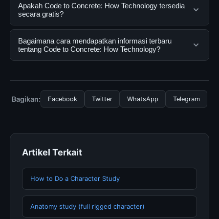
Code to Concrete: How Technology adalah layanan
Apakah Code to Concrete: How Technology tersedia
digital yang dirancang untuk membantu pengguna
secara gratis?
mendapatkan informasi lengkap dan terpercaya. Anda
dapat menggunakannya dengan mengunjungi situs
Ya, Code to Concrete: How Technology dapat diakses
Bagaimana cara mendapatkan informasi terbaru
resmi dan mengikuti panduan yang tersedia.
secara gratis oleh semua pengguna. Tidak ada biaya
tentang Code to Concrete: How Technology?
tersembunyi atau langganan yang diperlukan untuk
menggunakan layanan dasar yang disediakan.
Untuk mendapatkan informasi terbaru tentang Code to
Concrete: How Technology, Anda bisa mengunjungi
halaman resmi kami secara berkala. Kami selalu
Bagikan:
Facebook
Twitter
WhatsApp
Telegram
memperbarui konten dengan informasi terkini dan
terpercaya.
Artikel Terkait
How to Do a Character Study
Anatomy study (full rigged character)