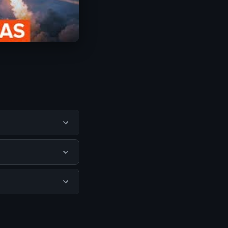
nformasi lengkap
ngikuti panduan
nyi atau langganan
resmi kami secara