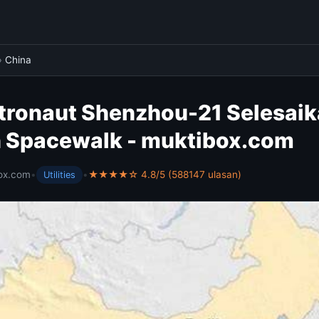
›
China
stronaut Shenzhou-21 Selesai
 Spacewalk - muktibox.com
ox.com
•
•
★★★★☆ 4.8/5 (588147 ulasan)
Utilities