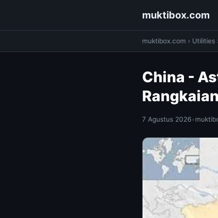
muktibox.com
muktibox.com
›
Utilities
China - A
Rangkaian
7 Agustus 2026
•
muktib