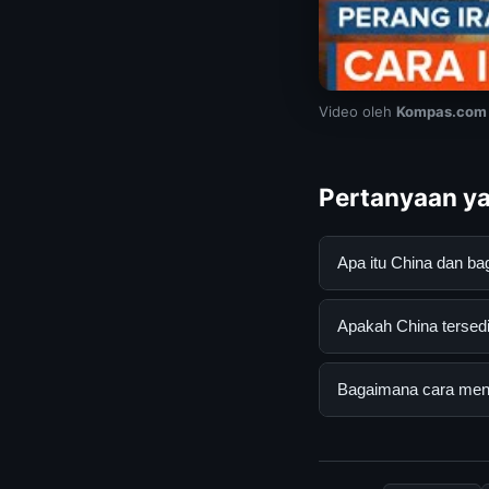
Video oleh
Kompas.com
Pertanyaan ya
Apa itu China dan 
China adalah layana
Apakah China tersedi
dan terpercaya. An
yang tersedia.
Ya, China dapat dia
Bagaimana cara mend
yang diperlukan unt
Untuk mendapatkan i
berkala. Kami selalu