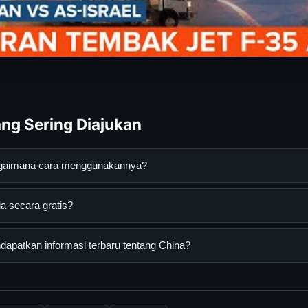
ng Sering Diajukan
bagaimana cara menggunakannya?
n digital yang dirancang untuk membantu pengguna mendapatkan i
a secara gratis?
da dapat menggunakannya dengan mengunjungi situs resmi dan me
kses secara gratis oleh semua pengguna. Tidak ada biaya tersembu
apatkan informasi terbaru tentang China?
uk menggunakan layanan dasar yang disediakan.
nformasi terbaru tentang China, Anda bisa mengunjungi halaman 
 memperbarui konten dengan informasi terkini dan terpercaya.