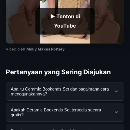
▶ Tonton di
YouTube
Video oleh
Molly Makes Pottery
Pertanyaan yang Sering Diajukan
Apa itu Ceramic Bookends Set dan bagaimana cara
menggunakannya?
Ceramic Bookends Set adalah layanan digital yang
Apakah Ceramic Bookends Set tersedia secara
dirancang untuk membantu pengguna mendapatkan
gratis?
informasi lengkap dan terpercaya. Anda dapat
menggunakannya dengan mengunjungi situs resmi dan
Ya, Ceramic Bookends Set dapat diakses secara gratis