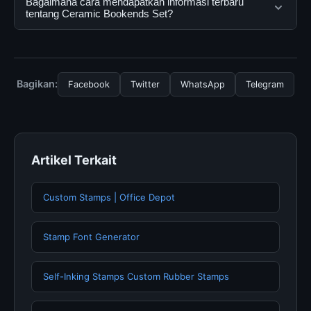
Bagaimana cara mendapatkan informasi terbaru
mengikuti panduan yang tersedia.
oleh semua pengguna. Tidak ada biaya tersembunyi
tentang Ceramic Bookends Set?
atau langganan yang diperlukan untuk menggunakan
layanan dasar yang disediakan.
Untuk mendapatkan informasi terbaru tentang Ceramic
Bookends Set, Anda bisa mengunjungi halaman resmi
kami secara berkala. Kami selalu memperbarui konten
Bagikan:
Facebook
Twitter
WhatsApp
Telegram
dengan informasi terkini dan terpercaya.
Artikel Terkait
Custom Stamps | Office Depot
Stamp Font Generator
Self-Inking Stamps Custom Rubber Stamps