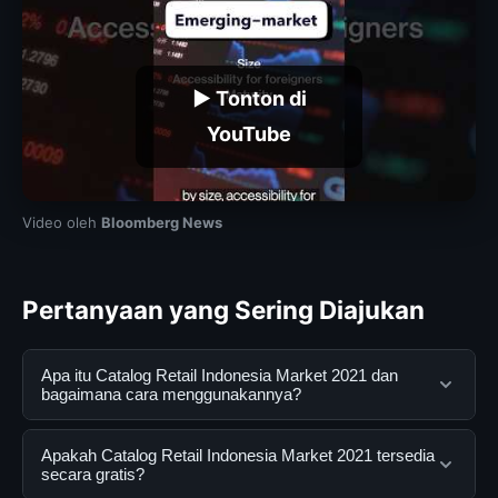
▶ Tonton di
YouTube
Video oleh
Bloomberg News
Pertanyaan yang Sering Diajukan
Apa itu Catalog Retail Indonesia Market 2021 dan
bagaimana cara menggunakannya?
Catalog Retail Indonesia Market 2021 adalah layanan
Apakah Catalog Retail Indonesia Market 2021 tersedia
digital yang dirancang untuk membantu pengguna
secara gratis?