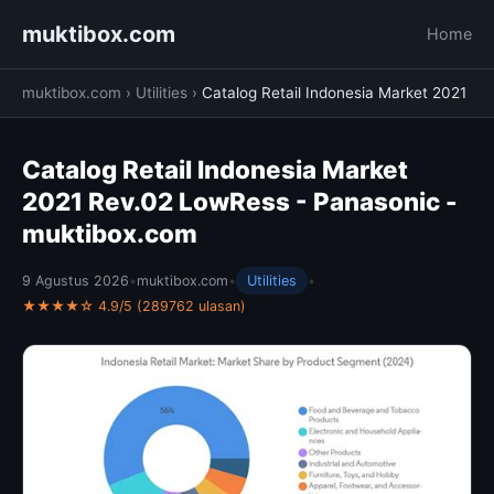
muktibox.com
Home
muktibox.com
›
Utilities
›
Catalog Retail Indonesia Market 2021
Catalog Retail Indonesia Market
2021 Rev.02 LowRess - Panasonic -
muktibox.com
9 Agustus 2026
•
muktibox.com
•
Utilities
•
★★★★☆ 4.9/5 (289762 ulasan)