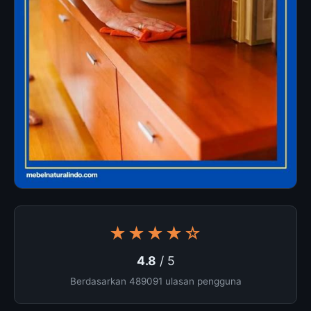
★★★★☆
4.8
/ 5
Berdasarkan 489091 ulasan pengguna