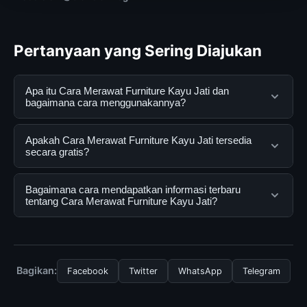
Pertanyaan yang Sering Diajukan
Apa itu Cara Merawat Furniture Kayu Jati dan
bagaimana cara menggunakannya?
Cara Merawat Furniture Kayu Jati adalah layanan digital
Apakah Cara Merawat Furniture Kayu Jati tersedia
yang dirancang untuk membantu pengguna
secara gratis?
mendapatkan informasi lengkap dan terpercaya. Anda
dapat menggunakannya dengan mengunjungi situs
Ya, Cara Merawat Furniture Kayu Jati dapat diakses
Bagaimana cara mendapatkan informasi terbaru
resmi dan mengikuti panduan yang tersedia.
secara gratis oleh semua pengguna. Tidak ada biaya
tentang Cara Merawat Furniture Kayu Jati?
tersembunyi atau langganan yang diperlukan untuk
menggunakan layanan dasar yang disediakan.
Untuk mendapatkan informasi terbaru tentang Cara
Merawat Furniture Kayu Jati, Anda bisa mengunjungi
halaman resmi kami secara berkala. Kami selalu
Bagikan:
Facebook
Twitter
WhatsApp
Telegram
memperbarui konten dengan informasi terkini dan
terpercaya.